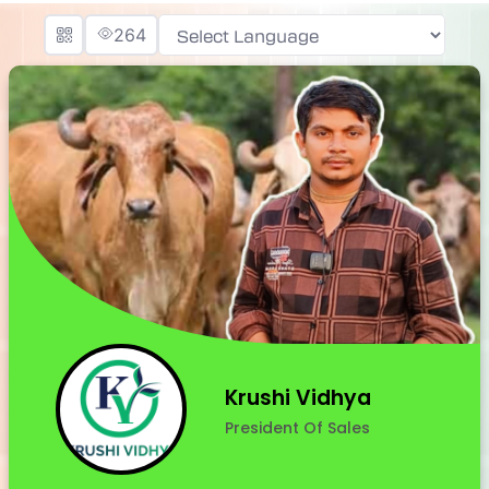
264
Powered by
Krushi Vidhya
President Of Sales