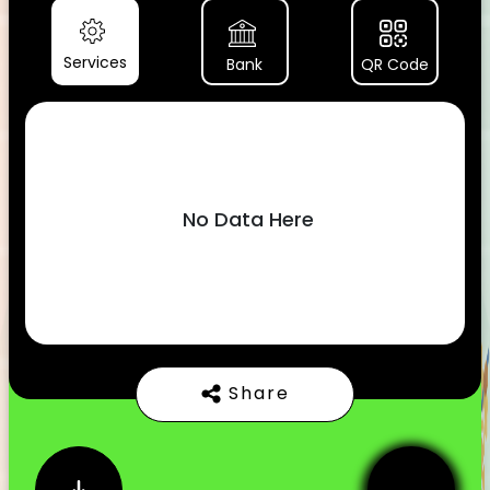
Services
Bank
QR Code
No Data Here
Share