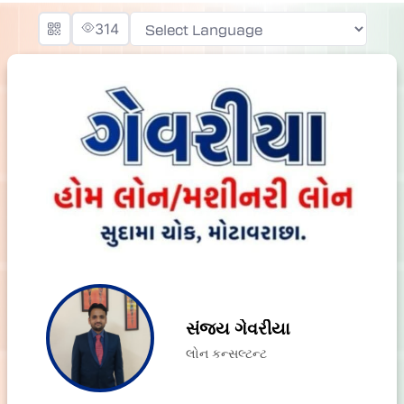
314
Powered by
સંજય ગેવરીયા
લોન કન્સલ્ટન્ટ