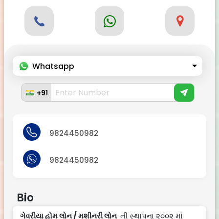
Whatsapp
+91
9824450982
9824450982
Bio
ગેવરીયા હોમ લોન / મશીનરી લોન
ની સ્થાપના ૨૦૦૨ માં