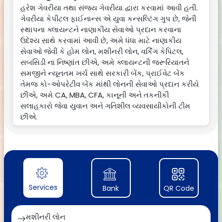
હરેશ ગેવરીયા તથા સંજય ગેવરીયા દ્વારા કરવામાં આવી હતી.
ગેવરીયા કેપીટલ ફાઈનાન્સ એ યુવા કન્સલ્ટિંગ ગુપ છે, જેની
સ્થાપના ક્લાયન્ટને નાણાકીય સેવાઓ પ્રદાન કરવાના
ઉદેશ્ય સાથે કરવામાં આવી છે, અમે ધંધા માટે નાણાકીય
સેવાઓ જેવી કે હોમ લોન, મશીનરી લોન, વર્કિંગ કેપિટલ,
સબસિડી ના નિષ્ણાંત છીએ, અમે ક્લાયન્ટની જરૂરિયાતને
સમજીને ન્યૂનતમ ખર્ચ સાથે સરકારી બેંક, પ્રાઈવેટ બેંક
તેમજ કો-ઓપરેટીવ બેંક માંથી લોનની સેવાઓ પ્રદાન કરીયે
છીએ, અમે CA, MBA, CFA, કાનૂની અને તકનીકી
સલાહકારો જેવા યુવાન અને ગતિશીલ વ્યવસાયીકોની ટીમ
છીએ.
> અમે મોટાભાગની બધીજ નેશનલાઈઝ બેંક, પ્રાઈવેટ બેંક,
કો-ઓપરેટીવ બેંક
અને NBFC સાથે મજબૂત જોડાણથી કામ કરીયે છીએ. > અમે
મર્યાદિત સમય માં તમારી નાણાકીય જરૂરિયાત પુરી કરી
શકીયે છીએ.
Services
Bank
QR Code
> અમે ઓછામાં ઓછી કોલેટરલ સિકયુરિટીમાં પણ લોન
આપીએ છીએ.
> અમે સૌથી ઓછા વ્યાજદરમાં બેંકની સ્કીમ પ્રમાણે લોન
મશીનરી લોન